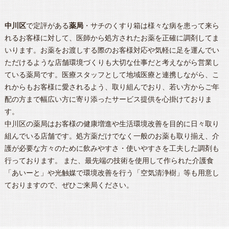
中川区
で定評がある
薬局
・サチのくすり箱は様々な病を患って来ら
れるお客様に対して、医師から処方されたお薬を正確に調剤してま
いります。お薬をお渡しする際のお客様対応や気軽に足を運んでい
ただけるような店舗環境づくりも大切な仕事だと考えながら営業し
ている薬局です。医療スタッフとして地域医療と連携しながら、こ
れからもお客様に愛されるよう、取り組んでおり、若い方からご年
配の方まで幅広い方に寄り添ったサービス提供を心掛けておりま
す。
中川区
の
薬局
はお客様の健康増進や生活環境改善を目的に日々取り
組んでいる店舗です。処方薬だけでなく一般のお薬も取り揃え、介
護が必要な方々のために飲みやすさ・使いやすさを工夫した調剤も
行っております。 また、最先端の技術を使用して作られた介護食
「あいーと」や光触媒で環境改善を行う「空気清浄樹」等も用意し
ておりますので、ぜひご来局ください。