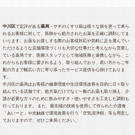
中川区
で定評がある
薬局
・サチのくすり箱は様々な病を患って来ら
れるお客様に対して、医師から処方されたお薬を正確に調剤してま
いります。お薬をお渡しする際のお客様対応や気軽に足を運んでい
ただけるような店舗環境づくりも大切な仕事だと考えながら営業し
ている薬局です。医療スタッフとして地域医療と連携しながら、こ
れからもお客様に愛されるよう、取り組んでおり、若い方からご年
配の方まで幅広い方に寄り添ったサービス提供を心掛けておりま
す。
中川区
の
薬局
はお客様の健康増進や生活環境改善を目的に日々取り
組んでいる店舗です。処方薬だけでなく一般のお薬も取り揃え、介
護が必要な方々のために飲みやすさ・使いやすさを工夫した調剤も
行っております。 また、最先端の技術を使用して作られた介護食
「あいーと」や光触媒で環境改善を行う「空気清浄樹」等も用意し
ておりますので、ぜひご来局ください。