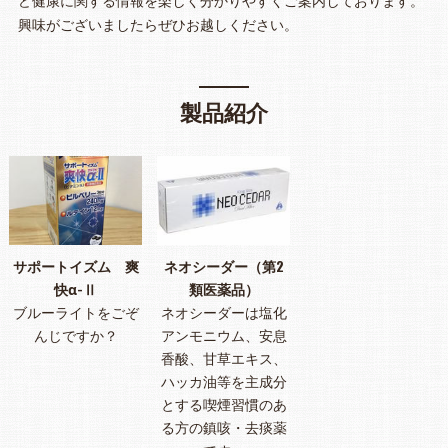
興味がございましたらぜひお越しください。
製品紹介
サポートイズム 爽
ネオシーダー（第2
快α-Ⅱ
類医薬品）
ブルーライトをごぞ
ネオシーダーは塩化
んじですか？
アンモニウム、安息
香酸、甘草エキス、
ハッカ油等を主成分
とする喫煙習慣のあ
る方の鎮咳・去痰薬