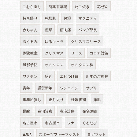
こむら返り
芍薬甘草湯
たこ焼き
花ぜん
持ち帰り
乾燥肌
保湿
マタニティ
赤ちゃん
痙攣
筋肉痛
パンダ部長
着ぐるみ
ゆるキャラ
クリスマスリース
体験教室
クリスマス
リース
コロナ対策
風邪予防
オミクロン
オミクロン株
ワクチン
駅近
エビつけ麵
新年のご挨拶
寅年
謹賀新年
ワンコイン
サプリ
事務所貸し
正月太り
妊娠後期
痛風
尿酸
在宅診療
在宅診療
在宅診療
名古屋市
名古屋市
ツナ
ぐるなび
WADA
スポーツファーマシスト
ヨガマット