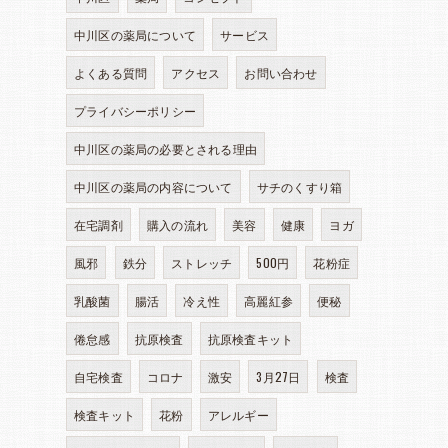
中川区の薬局について
サービス
よくある質問
アクセス
お問い合わせ
プライバシーポリシー
中川区の薬局の必要とされる理由
中川区の薬局の内容について
サチのくすり箱
在宅調剤
購入の流れ
美容
健康
ヨガ
風邪
鉄分
ストレッチ
500円
花粉症
ま
乳酸菌
腸活
冷え性
高麗紅参
便秘
倦怠感
抗原検査
抗原検査キット
自宅検査
コロナ
激安
3月27日
検査
検査キット
花粉
アレルギー