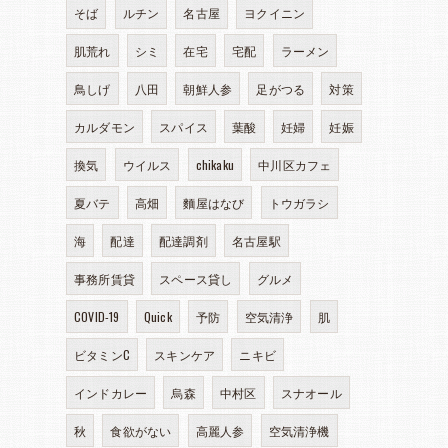
そば
ルチン
名古屋
ヨクイニン
肌荒れ
シミ
在宅
宅配
ラーメン
鳥しげ
八田
朝鮮人参
足がつる
対策
カルダモン
スパイス
葉酸
妊婦
妊娠
換気
ウイルス
chikaku
中川区カフェ
夏バテ
高畑
麵屋はなび
トウガラシ
海
配達
配達調剤
名古屋駅
事務所賃貸
スペース貸し
グルメ
COVID-19
Quick
予防
空気清浄
肌
ビタミンC
スキンケア
ニキビ
インドカレー
烏森
中村区
スナオール
秋
食欲がない
高麗人参
空気清浄機