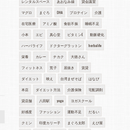
レンタルスペース
あおなみ線
貸会議室
マグロ
まぐろ
DHA
プロテイン
介護
在宅医療
アミノ酸
食欲不振
睡眠不足
小本
エビ
真心堂
ビタミンE
動脈硬化
ハーバライフ
ドクターグラットン
herbalife
栄養
カレー
チカク
大徳さん
フィットネス
荒子
居抜き
賃貸
ダイエット
映え
台湾まぜそば
はなび
本店
ダイエット方法
介護保険
宅配調剤
貸店舗
八田駅
yoga
ヨガスクール
好感度
ファッション
運動不足
だるい
>
クミン
印度カリー子
まぐろ太郎
えび屋