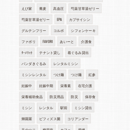
えび家
蕎麦
高血圧
芍薬甘草湯ゼリー
芍薬甘草湯ゼリー
EPA
カプサイシン
グルテンフリー
コルポ
シフォンケーキ
ファボリ
FAVORI
あいーと
介護食
ﾀｰﾒﾘｯｸ
テナント貸し
着ぐるみ貸出
パンダきぐるみ
レンタルミシン
ミシンレンタル
つけ麺
つけ麺
紅参
妊娠中
妊娠中期
栄養素
在宅介護
栄養補助食品
防災用品
防災
保存食
ミシン
レンタル
駅前
ミシン貸出
輝羅羅
ビフィズス菌
コリアンダー
足のつり
糖尿病
カフェ
裁縫