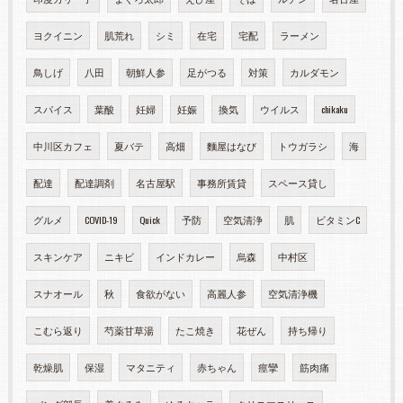
ヨクイニン
肌荒れ
シミ
在宅
宅配
ラーメン
鳥しげ
八田
朝鮮人参
足がつる
対策
カルダモン
スパイス
葉酸
妊婦
妊娠
換気
ウイルス
chikaku
中川区カフェ
夏バテ
高畑
麵屋はなび
トウガラシ
海
配達
配達調剤
名古屋駅
事務所賃貸
スペース貸し
グルメ
COVID-19
Quick
予防
空気清浄
肌
ビタミンC
スキンケア
ニキビ
インドカレー
烏森
中村区
スナオール
秋
食欲がない
高麗人参
空気清浄機
こむら返り
芍薬甘草湯
たこ焼き
花ぜん
持ち帰り
乾燥肌
保湿
マタニティ
赤ちゃん
痙攣
筋肉痛