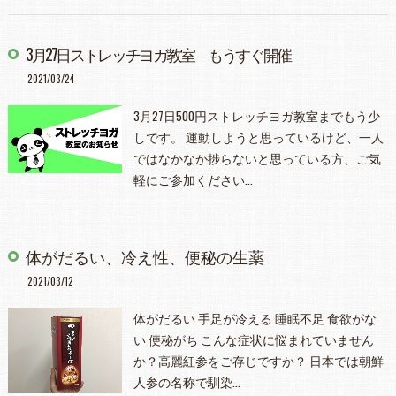
3月27日ストレッチヨガ教室 もうすぐ開催
2021/03/24
3月27日500円ストレッチヨガ教室までもう少
しです。 運動しようと思っているけど、一人
ではなかなか捗らないと思っている方、ご気
軽にご参加ください…
体がだるい、冷え性、便秘の生薬
2021/03/12
体がだるい 手足が冷える 睡眠不足 食欲がな
い 便秘がち こんな症状に悩まれていません
か？高麗紅参をご存じですか？ 日本では朝鮮
人参の名称で馴染…