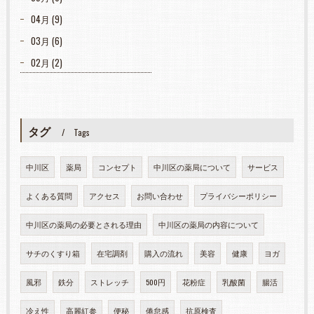
04月 (9)
03月 (6)
02月 (2)
タグ
Tags
中川区
薬局
コンセプト
中川区の薬局について
サービス
よくある質問
アクセス
お問い合わせ
プライバシーポリシー
中川区の薬局の必要とされる理由
中川区の薬局の内容について
サチのくすり箱
在宅調剤
購入の流れ
美容
健康
ヨガ
風邪
鉄分
ストレッチ
500円
花粉症
乳酸菌
腸活
冷え性
高麗紅参
便秘
倦怠感
抗原検査