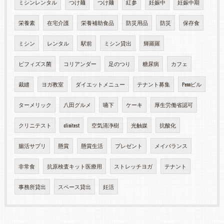
ミシンレンタル
つけ麺
つけ麺
紅参
妊娠中
妊娠中期
栄養素
在宅介護
栄養補助食品
防災用品
防災
保存食
ミシン
レンタル
駅前
ミシン貸出
輝羅羅
ビフィズス菌
コリアンダー
足のつり
糖尿病
カフェ
裁縫
ヨガ教室
ダイエットメニュー
テナント募集
Pennビル
ターメリック
八田グルメ
嚥下
ケーキ
厚生労働省認可
クリニテスト
clinitest
空気清浄樹
光触媒
抗酸化
腸活サプリ
懸賞
懸賞生活
プレゼント
メイバランス
非常食
抗原検査キット医療用
ストレッチヨガ
テナント
事務所貸出
スペース貸出
妊活