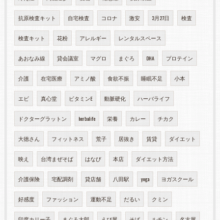
抗原検査キット
自宅検査
コロナ
激安
3月27日
検査
検査キット
花粉
アレルギー
レンタルスペース
あおなみ線
貸会議室
マグロ
まぐろ
DHA
プロテイン
介護
在宅医療
アミノ酸
食欲不振
睡眠不足
小本
エビ
真心堂
ビタミンE
動脈硬化
ハーバライフ
ドクターグラットン
herbalife
栄養
カレー
チカク
大徳さん
フィットネス
荒子
居抜き
賃貸
ダイエット
映え
台湾まぜそば
はなび
本店
ダイエット方法
介護保険
宅配調剤
貸店舗
八田駅
yoga
ヨガスクール
好感度
ファッション
運動不足
だるい
クミン
印度カリー子
まぐろ太郎
えび屋
そば
ルチン
名古屋