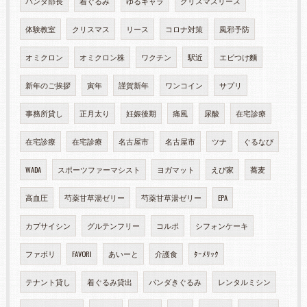
パンダ部長
着ぐるみ
ゆるキャラ
クリスマスリース
体験教室
クリスマス
リース
コロナ対策
風邪予防
オミクロン
オミクロン株
ワクチン
駅近
エビつけ麵
新年のご挨拶
寅年
謹賀新年
ワンコイン
サプリ
事務所貸し
正月太り
妊娠後期
痛風
尿酸
在宅診療
在宅診療
在宅診療
名古屋市
名古屋市
ツナ
ぐるなび
WADA
スポーツファーマシスト
ヨガマット
えび家
蕎麦
高血圧
芍薬甘草湯ゼリー
芍薬甘草湯ゼリー
EPA
カプサイシン
グルテンフリー
コルポ
シフォンケーキ
ファボリ
FAVORI
あいーと
介護食
ﾀｰﾒﾘｯｸ
テナント貸し
着ぐるみ貸出
パンダきぐるみ
レンタルミシン