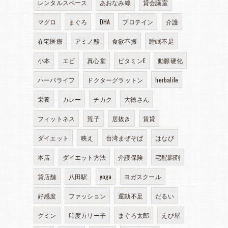
レンタルスペース
あおなみ線
貸会議室
マグロ
まぐろ
DHA
プロテイン
介護
在宅医療
アミノ酸
食欲不振
睡眠不足
小本
エビ
真心堂
ビタミンE
動脈硬化
ハーバライフ
ドクターグラットン
herbalife
栄養
カレー
チカク
大徳さん
フィットネス
荒子
居抜き
賃貸
ダイエット
映え
台湾まぜそば
はなび
本店
ダイエット方法
介護保険
宅配調剤
貸店舗
八田駅
yoga
ヨガスクール
好感度
ファッション
運動不足
だるい
クミン
印度カリー子
まぐろ太郎
えび屋