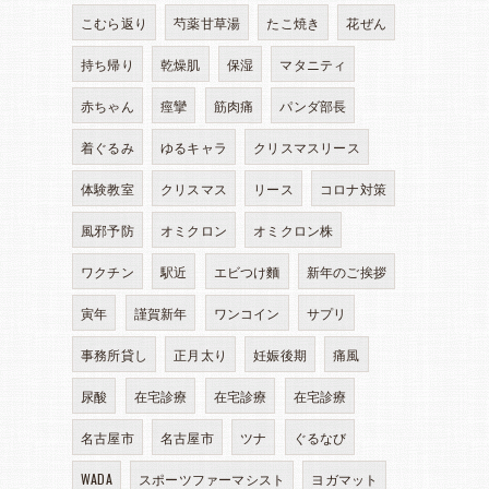
こむら返り
芍薬甘草湯
たこ焼き
花ぜん
持ち帰り
乾燥肌
保湿
マタニティ
赤ちゃん
痙攣
筋肉痛
パンダ部長
着ぐるみ
ゆるキャラ
クリスマスリース
体験教室
クリスマス
リース
コロナ対策
風邪予防
オミクロン
オミクロン株
ワクチン
駅近
エビつけ麵
新年のご挨拶
寅年
謹賀新年
ワンコイン
サプリ
事務所貸し
正月太り
妊娠後期
痛風
尿酸
在宅診療
在宅診療
在宅診療
名古屋市
名古屋市
ツナ
ぐるなび
WADA
スポーツファーマシスト
ヨガマット