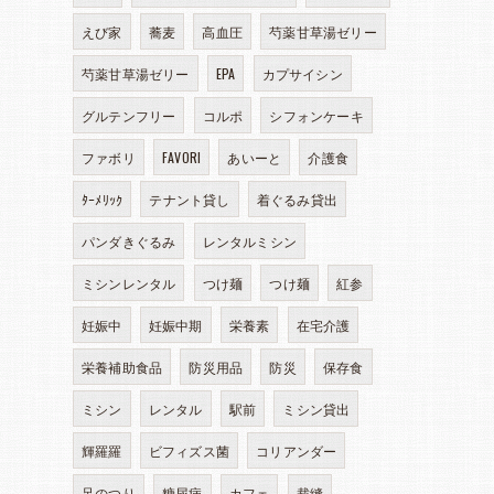
えび家
蕎麦
高血圧
芍薬甘草湯ゼリー
芍薬甘草湯ゼリー
EPA
カプサイシン
グルテンフリー
コルポ
シフォンケーキ
ファボリ
FAVORI
あいーと
介護食
ﾀｰﾒﾘｯｸ
テナント貸し
着ぐるみ貸出
パンダきぐるみ
レンタルミシン
ミシンレンタル
つけ麺
つけ麺
紅参
妊娠中
妊娠中期
栄養素
在宅介護
栄養補助食品
防災用品
防災
保存食
ミシン
レンタル
駅前
ミシン貸出
輝羅羅
ビフィズス菌
コリアンダー
足のつり
糖尿病
カフェ
裁縫