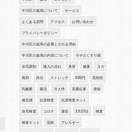
中川区の薬局について
サービス
よくある質問
アクセス
お問い合わせ
プライバシーポリシー
中川区の薬局の必要とされる理由
中川区の薬局の内容について
サチのくすり箱
在宅調剤
購入の流れ
美容
健康
ヨガ
風邪
鉄分
ストレッチ
500円
花粉症
乳酸菌
腸活
冷え性
高麗紅参
便秘
倦怠感
抗原検査
抗原検査キット
自宅検査
コロナ
激安
3月27日
検査
検査キット
花粉
アレルギー
>