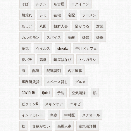
そば
ルチン
名古屋
ヨクイニン
肌荒れ
シミ
在宅
宅配
ラーメン
鳥しげ
八田
朝鮮人参
足がつる
対策
カルダモン
スパイス
葉酸
妊婦
妊娠
換気
ウイルス
chikaku
中川区カフェ
夏バテ
高畑
麵屋はなび
トウガラシ
海
配達
配達調剤
名古屋駅
事務所賃貸
スペース貸し
グルメ
COVID-19
Quick
予防
空気清浄
肌
ビタミンC
スキンケア
ニキビ
インドカレー
烏森
中村区
スナオール
秋
食欲がない
高麗人参
空気清浄機