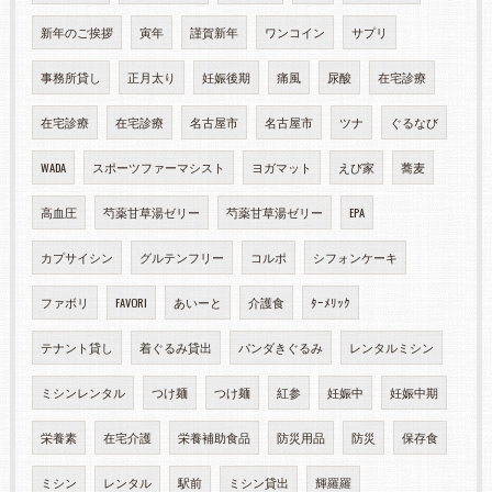
新年のご挨拶
寅年
謹賀新年
ワンコイン
サプリ
事務所貸し
正月太り
妊娠後期
痛風
尿酸
在宅診療
在宅診療
在宅診療
名古屋市
名古屋市
ツナ
ぐるなび
WADA
スポーツファーマシスト
ヨガマット
えび家
蕎麦
高血圧
芍薬甘草湯ゼリー
芍薬甘草湯ゼリー
EPA
カプサイシン
グルテンフリー
コルポ
シフォンケーキ
ファボリ
FAVORI
あいーと
介護食
ﾀｰﾒﾘｯｸ
テナント貸し
着ぐるみ貸出
パンダきぐるみ
レンタルミシン
ミシンレンタル
つけ麺
つけ麺
紅参
妊娠中
妊娠中期
栄養素
在宅介護
栄養補助食品
防災用品
防災
保存食
ミシン
レンタル
駅前
ミシン貸出
輝羅羅