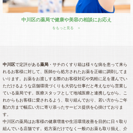
中川区の薬局で健康や美容の相談にお応え
をもっと見る ＞
中川区
で定評がある
薬局
・サチのくすり箱は様々な病を患って来ら
れるお客様に対して、医師から処方されたお薬を正確に調剤してま
いります。お薬をお渡しする際のお客様対応や気軽に足を運んでい
ただけるような店舗環境づくりも大切な仕事だと考えながら営業し
ている薬局です。医療スタッフとして地域医療と連携しながら、こ
れからもお客様に愛されるよう、取り組んでおり、若い方からご年
配の方まで幅広い方に寄り添ったサービス提供を心掛けておりま
す。
中川区
の
薬局
はお客様の健康増進や生活環境改善を目的に日々取り
組んでいる店舗です。処方薬だけでなく一般のお薬も取り揃え、介