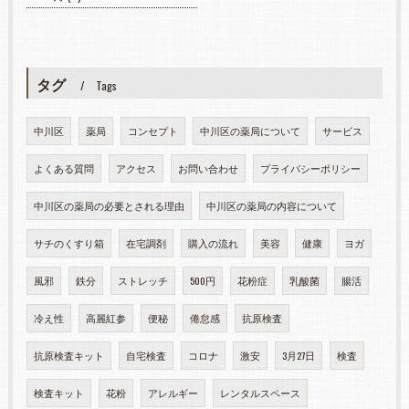
タグ
Tags
中川区
薬局
コンセプト
中川区の薬局について
サービス
よくある質問
アクセス
お問い合わせ
プライバシーポリシー
中川区の薬局の必要とされる理由
中川区の薬局の内容について
サチのくすり箱
在宅調剤
購入の流れ
美容
健康
ヨガ
風邪
鉄分
ストレッチ
500円
花粉症
乳酸菌
腸活
冷え性
高麗紅参
便秘
倦怠感
抗原検査
抗原検査キット
自宅検査
コロナ
激安
3月27日
検査
検査キット
花粉
アレルギー
レンタルスペース