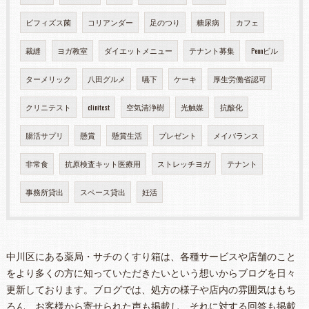
ビフィズス菌
コリアンダー
足のつり
糖尿病
カフェ
裁縫
ヨガ教室
ダイエットメニュー
テナント募集
Pennビル
ターメリック
八田グルメ
嚥下
ケーキ
厚生労働省認可
クリニテスト
clinitest
空気清浄樹
光触媒
抗酸化
腸活サプリ
懸賞
懸賞生活
プレゼント
メイバランス
非常食
抗原検査キット医療用
ストレッチヨガ
テナント
事務所貸出
スペース貸出
妊活
中川区にある薬局・サチのくすり箱は、各種サービスや店舗のこと
をより多くの方に知っていただきたいという想いからブログを日々
更新しております。ブログでは、処方の様子や店内の雰囲気はもち
ろん、お客様から寄せられた声も掲載し、それに対する回答も掲載