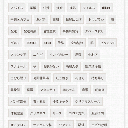
スパイス
葉酸
妊婦
妊娠
換気
ウイルス
chikaku
中川区カフェ
夏バテ
高畑
麵屋はなび
トウガラシ
海
配達
配達調剤
名古屋駅
事務所賃貸
スペース貸し
グルメ
COVID-19
Quick
予防
空気清浄
肌
ビタミンC
スキンケア
ニキビ
インドカレー
烏森
中村区
スナオール
秋
食欲がない
高麗人参
空気清浄機
こむら返り
芍薬甘草湯
たこ焼き
花ぜん
持ち帰り
乾燥肌
保湿
マタニティ
赤ちゃん
痙攣
筋肉痛
パンダ部長
着ぐるみ
ゆるキャラ
クリスマスリース
体験教室
クリスマス
リース
コロナ対策
風邪予防
オミクロン
オミクロン株
ワクチン
駅近
エビつけ麵