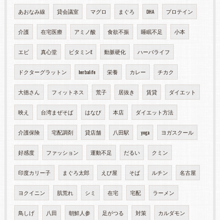
あおなみ線
貸会議室
マグロ
まぐろ
DHA
プロテイン
介護
在宅医療
アミノ酸
食欲不振
睡眠不足
小本
エビ
真心堂
ビタミンE
動脈硬化
ハーバライフ
ドクターグラットン
herbalife
栄養
カレー
チカク
大徳さん
フィットネス
荒子
居抜き
賃貸
ダイエット
映え
台湾まぜそば
はなび
本店
ダイエット方法
介護保険
宅配調剤
貸店舗
八田駅
yoga
ヨガスクール
好感度
ファッション
運動不足
だるい
クミン
印度カリー子
まぐろ太郎
えび屋
そば
ルチン
名古屋
ヨクイニン
肌荒れ
シミ
在宅
宅配
ラーメン
鳥しげ
八田
朝鮮人参
足がつる
対策
カルダモン