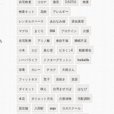
自宅検査
コロナ
激安
3月27日
検査
検査キット
花粉
アレルギー
レンタルスペース
あおなみ線
貸会議室
マグロ
まぐろ
DHA
プロテイン
介護
あ
在宅医療
アミノ酸
食欲不振
睡眠不足
小本
エビ
真心堂
ビタミンE
動脈硬化
ハーバライフ
ドクターグラットン
herbalife
栄養
カレー
チカク
大徳さん
フィットネス
荒子
居抜き
賃貸
ダイエット
映え
台湾まぜそば
はなび
本店
ダイエット方法
介護保険
宅配調剤
貸店舗
八田駅
yoga
ヨガスクール