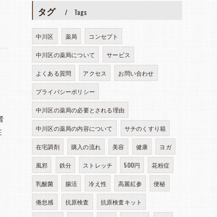
タグ
Tags
中川区
薬局
コンセプト
中川区の薬局について
サービス
よくある質問
アクセス
お問い合わせ
プライバシーポリシー
中川区の薬局の必要とされる理由
者
中川区の薬局の内容について
サチのくすり箱
在
在宅調剤
購入の流れ
美容
健康
ヨガ
風邪
鉄分
ストレッチ
500円
花粉症
乳酸菌
腸活
冷え性
高麗紅参
便秘
倦怠感
抗原検査
抗原検査キット