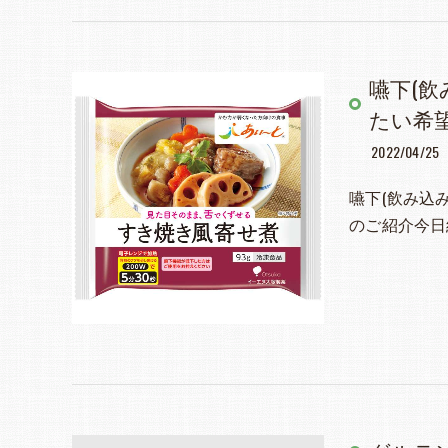
嚥下(
たい希
2022/04/25
嚥下(飲み込
のご紹介今日