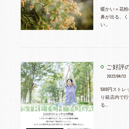
暖かい＝花粉
鼻が出る、く
い…
ご好評の
2022/04/13
500円スト
り箱店内で行
る…