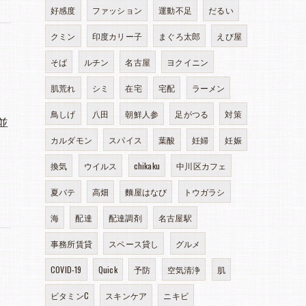
好感度
ファッション
運動不足
だるい
クミン
印度カリー子
まぐろ太郎
えび屋
そば
ルチン
名古屋
ヨクイニン
肌荒れ
シミ
在宅
宅配
ラーメン
鳥しげ
八田
朝鮮人参
足がつる
対策
並
…
カルダモン
スパイス
葉酸
妊婦
妊娠
換気
ウイルス
chikaku
中川区カフェ
夏バテ
高畑
麵屋はなび
トウガラシ
海
配達
配達調剤
名古屋駅
事務所賃貸
スペース貸し
グルメ
COVID-19
Quick
予防
空気清浄
肌
ビタミンC
スキンケア
ニキビ