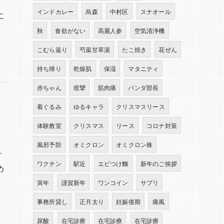
インドカレー
烏森
中村区
スナオール
に
秋
食欲がない
高麗人参
空気清浄機
こむら返り
芍薬甘草湯
たこ焼き
花ぜん
持ち帰り
乾燥肌
保湿
マタニティ
赤ちゃん
痙攣
筋肉痛
パンダ部長
着ぐるみ
ゆるキャラ
クリスマスリース
体験教室
クリスマス
リース
コロナ対策
風邪予防
オミクロン
オミクロン株
す
ワクチン
駅近
エビつけ麵
新年のご挨拶
め
寅年
謹賀新年
ワンコイン
サプリ
事務所貸し
正月太り
妊娠後期
痛風
尿酸
在宅診療
在宅診療
在宅診療