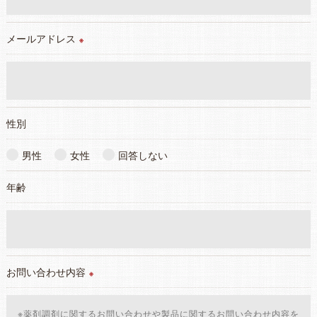
＜個人情報の安全管理＞
当社では、個人情報の漏洩等がなされないよう、適切に安全管
理対策を実施します。
メールアドレス
※
＜個人情報を与えなかった場合に生じる結果＞
必要な情報を頂けない場合は、それに対応した当社のサービス
をご提供できない場合がございますので予めご了承ください。
性別
＜個人情報の開示･訂正・削除･利用停止の手続について＞
当社では、お客様の個人情報の開示･訂正･削除・利用停止の手
男性
女性
回答しない
続を定めさせて頂いております。
年齢
ご本人である事を確認のうえ、対応させて頂きます。
個人情報の開示･訂正･削除・利用停止の具体的手続きにつきま
しては、お電話でお問合せ下さい。
お問い合わせ内容
※