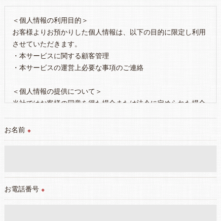
＜個人情報の利用目的＞
お客様よりお預かりした個人情報は、以下の目的に限定し利用
させていただきます。
・本サービスに関する顧客管理
・本サービスの運営上必要な事項のご連絡
＜個人情報の提供について＞
当社ではお客様の同意を得た場合または法令に定められた場合
を除き、
取得した個人情報を第三者に提供することはいたしません。
お名前
※
＜個人情報の委託について＞
当社では、利用目的の達成に必要な範囲において、個人情報を
外部に委託する場合があります。
これらの委託先に対しては個人情報保護契約等の措置をとり、
お電話番号
※
適切な監督を行います。