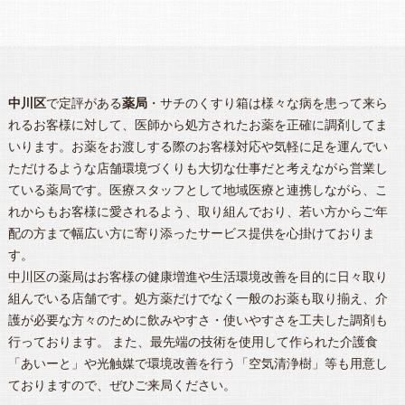
中川区
で定評がある
薬局
・サチのくすり箱は様々な病を患って来ら
れるお客様に対して、医師から処方されたお薬を正確に調剤してま
いります。お薬をお渡しする際のお客様対応や気軽に足を運んでい
ただけるような店舗環境づくりも大切な仕事だと考えながら営業し
ている薬局です。医療スタッフとして地域医療と連携しながら、こ
れからもお客様に愛されるよう、取り組んでおり、若い方からご年
配の方まで幅広い方に寄り添ったサービス提供を心掛けておりま
す。
中川区
の
薬局
はお客様の健康増進や生活環境改善を目的に日々取り
組んでいる店舗です。処方薬だけでなく一般のお薬も取り揃え、介
護が必要な方々のために飲みやすさ・使いやすさを工夫した調剤も
行っております。 また、最先端の技術を使用して作られた介護食
「あいーと」や光触媒で環境改善を行う「空気清浄樹」等も用意し
ておりますので、ぜひご来局ください。