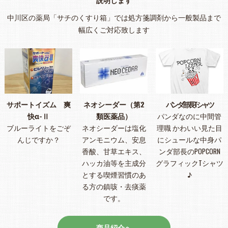
中川区の薬局「サチのくすり箱」では処方箋調剤から一般製品まで
幅広くご対応致します
サポートイズム 爽
ネオシーダー（第2
パンダ部長Tシャツ
快α-Ⅱ
類医薬品）
パンダなのに中間管
ブルーライトをごぞ
ネオシーダーは塩化
理職 かわいい見た目
んじですか？
アンモニウム、安息
にシュールな中身パ
香酸、甘草エキス、
ンダ部長のPOPCORN
ハッカ油等を主成分
グラフィックTシャツ
とする喫煙習慣のあ
♪
る方の鎮咳・去痰薬
です。
商品紹介へ