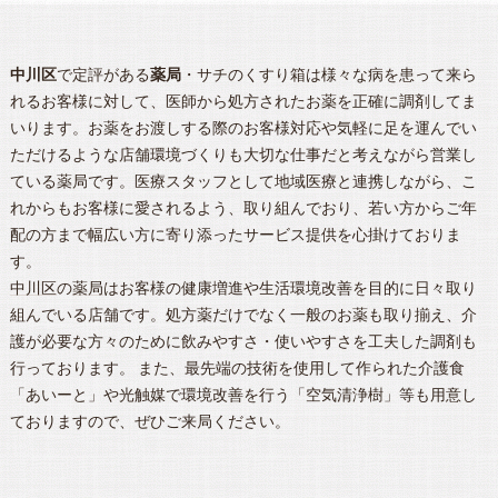
中川区
で定評がある
薬局
・サチのくすり箱は様々な病を患って来ら
れるお客様に対して、医師から処方されたお薬を正確に調剤してま
いります。お薬をお渡しする際のお客様対応や気軽に足を運んでい
ただけるような店舗環境づくりも大切な仕事だと考えながら営業し
ている薬局です。医療スタッフとして地域医療と連携しながら、こ
れからもお客様に愛されるよう、取り組んでおり、若い方からご年
配の方まで幅広い方に寄り添ったサービス提供を心掛けておりま
す。
中川区
の
薬局
はお客様の健康増進や生活環境改善を目的に日々取り
組んでいる店舗です。処方薬だけでなく一般のお薬も取り揃え、介
護が必要な方々のために飲みやすさ・使いやすさを工夫した調剤も
行っております。 また、最先端の技術を使用して作られた介護食
「あいーと」や光触媒で環境改善を行う「空気清浄樹」等も用意し
ておりますので、ぜひご来局ください。