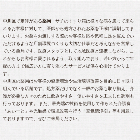
中川区
で定評がある
薬局
・サチのくすり箱は様々な病を患って来ら
れるお客様に対して、医師から処方されたお薬を正確に調剤してま
いります。お薬をお渡しする際のお客様対応や気軽に足を運んでい
ただけるような店舗環境づくりも大切な仕事だと考えながら営業し
ている薬局です。医療スタッフとして地域医療と連携しながら、こ
れからもお客様に愛されるよう、取り組んでおり、若い方からご年
配の方まで幅広い方に寄り添ったサービス提供を心掛けておりま
す。
中川区
の
薬局
はお客様の健康増進や生活環境改善を目的に日々取り
組んでいる店舗です。処方薬だけでなく一般のお薬も取り揃え、介
護が必要な方々のために飲みやすさ・使いやすさを工夫した調剤も
行っております。 また、最先端の技術を使用して作られた介護食
「あいーと」や光触媒で環境改善を行う「空気清浄樹」等も用意し
ておりますので、ぜひご来局ください。