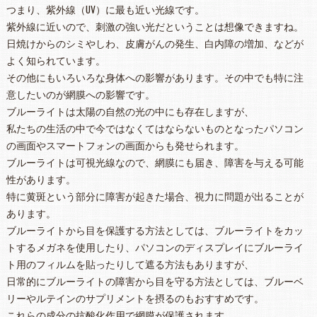
つまり、紫外線（UV）に最も近い光線です。
紫外線に近いので、刺激の強い光だということは想像できますね。
日焼けからのシミやしわ、皮膚がんの発生、白内障の増加、などが
よく知られています。
その他にもいろいろな身体への影響があります。その中でも特に注
意したいのが網膜への影響です。
ブルーライトは太陽の自然の光の中にも存在しますが、
私たちの生活の中で今ではなくてはならないものとなったパソコン
の画面やスマートフォンの画面からも発せられます。
ブルーライトは可視光線なので、網膜にも届き、障害を与える可能
性があります。
特に黄斑という部分に障害が起きた場合、視力に問題が出ることが
あります。
ブルーライトから目を保護する方法としては、ブルーライトをカッ
トするメガネを使用したり、パソコンのディスプレイにブルーライ
ト用のフィルムを貼ったりして遮る方法もありますが、
日常的にブルーライトの障害から目を守る方法としては、ブルーベ
リーやルテインのサプリメントを摂るのもおすすめです。
これらの成分の抗酸化作用で網膜が保護されます。