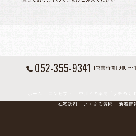
052-355-9341
[営業時間] 9:00 〜 1
ホーム
コンセプト
中川区の薬局「サチのく
在宅調剤
よくある質問
新着情