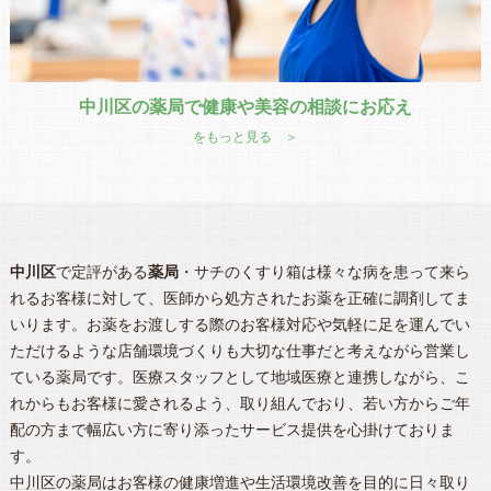
中川区の薬局で健康や美容の相談にお応え
をもっと見る ＞
中川区
で定評がある
薬局
・サチのくすり箱は様々な病を患って来ら
れるお客様に対して、医師から処方されたお薬を正確に調剤してま
いります。お薬をお渡しする際のお客様対応や気軽に足を運んでい
ただけるような店舗環境づくりも大切な仕事だと考えながら営業し
ている薬局です。医療スタッフとして地域医療と連携しながら、こ
れからもお客様に愛されるよう、取り組んでおり、若い方からご年
配の方まで幅広い方に寄り添ったサービス提供を心掛けておりま
す。
中川区
の
薬局
はお客様の健康増進や生活環境改善を目的に日々取り