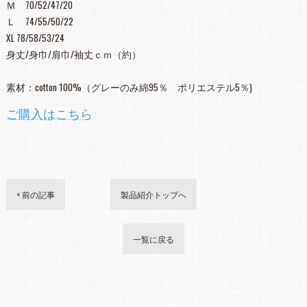
Ｍ 70/52/47/20
Ｌ 74/55/50/22
XL 78/58/53/24
身丈/身巾/肩巾/袖丈ｃｍ（約）
素材：cotton 100%（グレーのみ綿95％ ポリエステル5％)
ご購入はこちら
< 前の記事
製品紹介トップへ
一覧に戻る