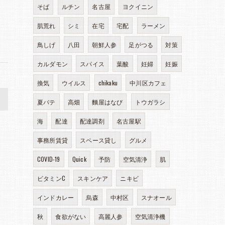
そば
ルチン
名古屋
ヨクイニン
肌荒れ
シミ
在宅
宅配
ラーメン
鳥しげ
八田
朝鮮人参
足がつる
対策
カルダモン
スパイス
葉酸
妊婦
妊娠
換気
ウイルス
chikaku
中川区カフェ
>
夏バテ
高畑
麵屋はなび
トウガラシ
海
配達
配達調剤
名古屋駅
事務所賃貸
スペース貸し
グルメ
COVID-19
Quick
予防
空気清浄
肌
ビタミンC
スキンケア
ニキビ
インドカレー
烏森
中村区
スナオール
秋
食欲がない
高麗人参
空気清浄機