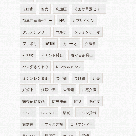
えび家
蕎麦
高血圧
芍薬甘草湯ゼリー
芍薬甘草湯ゼリー
EPA
カプサイシン
グルテンフリー
コルポ
シフォンケーキ
ファボリ
FAVORI
あいーと
介護食
ﾀｰﾒﾘｯｸ
テナント貸し
着ぐるみ貸出
パンダきぐるみ
レンタルミシン
ミシンレンタル
つけ麺
つけ麺
紅参
妊娠中
妊娠中期
栄養素
在宅介護
栄養補助食品
防災用品
防災
保存食
ミシン
レンタル
駅前
ミシン貸出
輝羅羅
ビフィズス菌
コリアンダー
足のつり
糖尿病
カフェ
裁縫