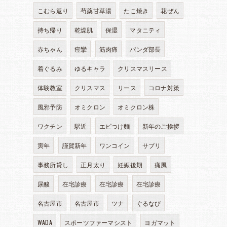
こむら返り
芍薬甘草湯
たこ焼き
花ぜん
持ち帰り
乾燥肌
保湿
マタニティ
赤ちゃん
痙攣
筋肉痛
パンダ部長
着ぐるみ
ゆるキャラ
クリスマスリース
体験教室
クリスマス
リース
コロナ対策
風邪予防
オミクロン
オミクロン株
ワクチン
駅近
エビつけ麵
新年のご挨拶
寅年
謹賀新年
ワンコイン
サプリ
事務所貸し
正月太り
妊娠後期
痛風
尿酸
在宅診療
在宅診療
在宅診療
名古屋市
名古屋市
ツナ
ぐるなび
WADA
スポーツファーマシスト
ヨガマット