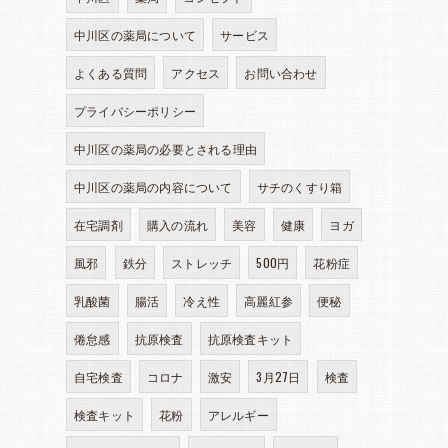
中川区の薬局について
サービス
よくある質問
アクセス
お問い合わせ
プライバシーポリシー
中川区の薬局の必要とされる理由
中川区の薬局の内容について
サチのくすり箱
在宅調剤
購入の流れ
美容
健康
ヨガ
風邪
鉄分
ストレッチ
500円
花粉症
乳酸菌
腸活
冷え性
高麗紅参
便秘
倦怠感
抗原検査
抗原検査キット
自宅検査
コロナ
激安
3月27日
検査
検査キット
花粉
アレルギー