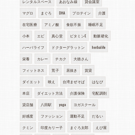
レンタルスペース
あおなみ線
貸会議室
マグロ
まぐろ
DHA
プロテイン
介護
在宅医療
アミノ酸
食欲不振
睡眠不足
小本
エビ
真心堂
ビタミンE
動脈硬化
ハーバライフ
ドクターグラットン
herbalife
栄養
カレー
チカク
大徳さん
フィットネス
荒子
居抜き
賃貸
ダイエット
映え
台湾まぜそば
はなび
本店
ダイエット方法
介護保険
宅配調剤
貸店舗
八田駅
yoga
ヨガスクール
好感度
ファッション
運動不足
だるい
クミン
印度カリー子
まぐろ太郎
えび屋