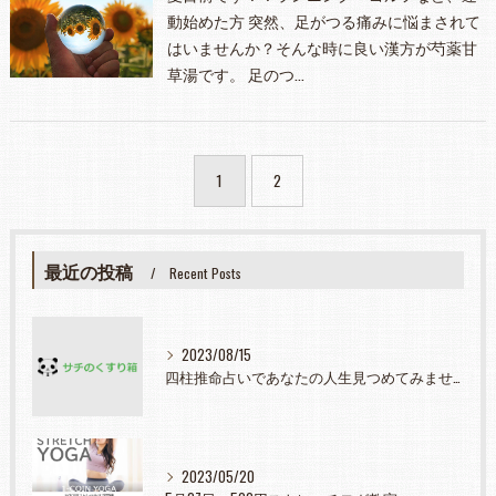
動始めた方 突然、足がつる痛みに悩まされて
はいませんか？そんな時に良い漢方が芍薬甘
草湯です。 足のつ…
1
2
最近の投稿
Recent Posts
2023/08/15
四柱推命占いであなたの人生見つめてみませんか？
2023/05/20