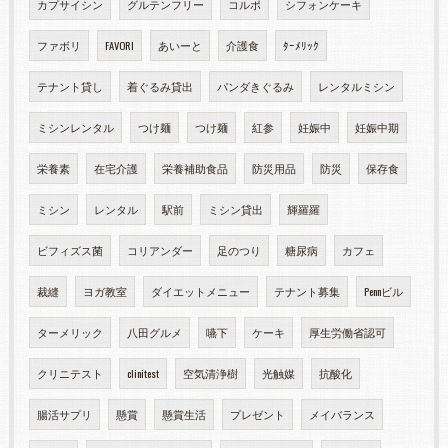
カプサイシン
グルテンフリー
コルポ
シフォンケーキ
ファボリ
FAVORI
あいーと
介護食
ﾀｰﾒﾘｯｸ
テナント貸し
着ぐるみ貸出
パンダきぐるみ
レンタルミシン
ミシンレンタル
つけ麺
つけ麺
紅参
妊娠中
妊娠中期
栄養素
在宅介護
栄養補助食品
防災用品
防災
保存食
ミシン
レンタル
駅前
ミシン貸出
輝羅羅
ビフィズス菌
コリアンダー
足のつり
糖尿病
カフェ
裁縫
ヨガ教室
ダイエットメニュー
テナント募集
Pennビル
ターメリック
八田グルメ
嚥下
ケーキ
厚生労働省認可
クリニテスト
clinitest
空気清浄樹
光触媒
抗酸化
腸活サプリ
懸賞
懸賞生活
プレゼント
メイバランス