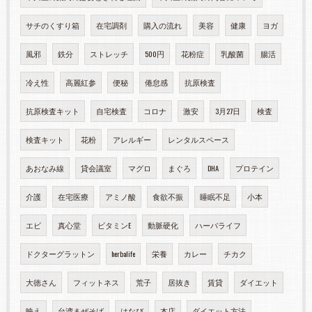
サチのくすり箱
在宅調剤
購入の流れ
美容
健康
ヨガ
風邪
鉄分
ストレッチ
500円
花粉症
乳酸菌
腸活
冷え性
高麗紅参
便秘
倦怠感
抗原検査
抗原検査キット
自宅検査
コロナ
激安
3月27日
検査
検査キット
花粉
アレルギー
レンタルスペース
あおなみ線
貸会議室
マグロ
まぐろ
DHA
プロテイン
介護
在宅医療
アミノ酸
食欲不振
睡眠不足
小本
エビ
真心堂
ビタミンE
動脈硬化
ハーバライフ
ドクターグラットン
herbalife
栄養
カレー
チカク
大徳さん
フィットネス
荒子
居抜き
賃貸
ダイエット
映え
台湾まぜそば
はなび
本店
ダイエット方法