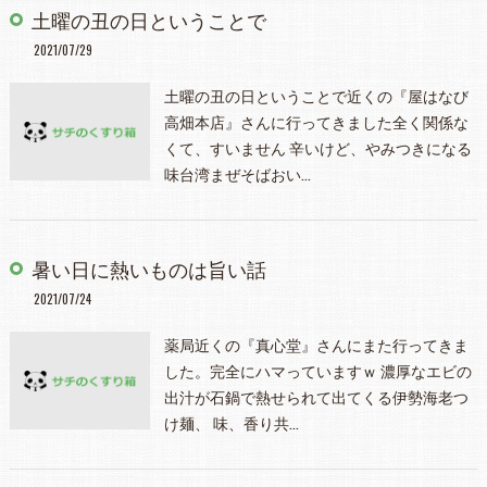
土曜の丑の日ということで
2021/07/29
土曜の丑の日ということで近くの『屋はなび
高畑本店』さんに行ってきました全く関係な
くて、すいません 辛いけど、やみつきになる
味台湾まぜそばおい…
暑い日に熱いものは旨い話
2021/07/24
薬局近くの『真心堂』さんにまた行ってきま
した。完全にハマっていますｗ 濃厚なエビの
出汁が石鍋で熱せられて出てくる伊勢海老つ
け麺、 味、香り共…