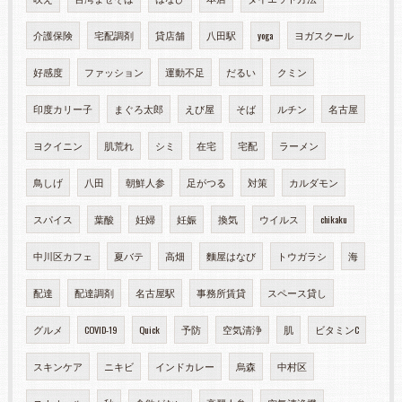
介護保険
宅配調剤
貸店舗
八田駅
yoga
ヨガスクール
好感度
ファッション
運動不足
だるい
クミン
印度カリー子
まぐろ太郎
えび屋
そば
ルチン
名古屋
ヨクイニン
肌荒れ
シミ
在宅
宅配
ラーメン
鳥しげ
八田
朝鮮人参
足がつる
対策
カルダモン
スパイス
葉酸
妊婦
妊娠
換気
ウイルス
chikaku
中川区カフェ
夏バテ
高畑
麵屋はなび
トウガラシ
海
配達
配達調剤
名古屋駅
事務所賃貸
スペース貸し
グルメ
COVID-19
Quick
予防
空気清浄
肌
ビタミンC
スキンケア
ニキビ
インドカレー
烏森
中村区