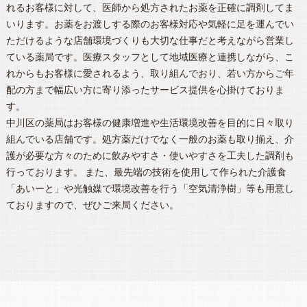
れるお客様に対して、医師から処方されたお薬を正確に調剤してま
いります。お薬をお渡しする際のお客様対応や気軽に足を運んでい
ただけるような店舗環境づくりも大切な仕事だと考えながら営業し
ている薬局です。医療スタッフとして地域医療と連携しながら、こ
れからもお客様に愛されるよう、取り組んでおり、若い方からご年
配の方まで幅広い方に寄り添ったサービス提供を心掛けておりま
す。
中川区
の
薬局
はお客様の健康増進や生活環境改善を目的に日々取り
組んでいる店舗です。処方薬だけでなく一般のお薬も取り揃え、介
護が必要な方々のために飲みやすさ・使いやすさを工夫した調剤も
行っております。 また、最先端の技術を使用して作られた介護食
「あいーと」や光触媒で環境改善を行う「空気清浄樹」等も用意し
ておりますので、ぜひご来局ください。