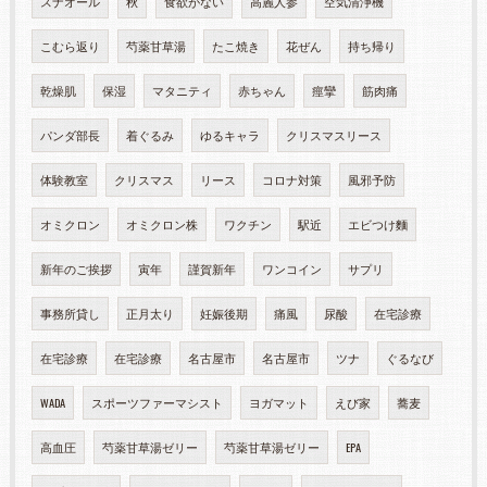
スナオール
秋
食欲がない
高麗人参
空気清浄機
こむら返り
芍薬甘草湯
たこ焼き
花ぜん
持ち帰り
乾燥肌
保湿
マタニティ
赤ちゃん
痙攣
筋肉痛
パンダ部長
着ぐるみ
ゆるキャラ
クリスマスリース
体験教室
クリスマス
リース
コロナ対策
風邪予防
オミクロン
オミクロン株
ワクチン
駅近
エビつけ麵
新年のご挨拶
寅年
謹賀新年
ワンコイン
サプリ
事務所貸し
正月太り
妊娠後期
痛風
尿酸
在宅診療
在宅診療
在宅診療
名古屋市
名古屋市
ツナ
ぐるなび
WADA
スポーツファーマシスト
ヨガマット
えび家
蕎麦
高血圧
芍薬甘草湯ゼリー
芍薬甘草湯ゼリー
EPA