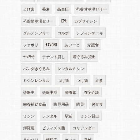
えび家
蕎麦
高血圧
芍薬甘草湯ゼリー
芍薬甘草湯ゼリー
EPA
カプサイシン
グルテンフリー
コルポ
シフォンケーキ
ファボリ
FAVORI
あいーと
介護食
ﾀｰﾒﾘｯｸ
テナント貸し
着ぐるみ貸出
パンダきぐるみ
レンタルミシン
ミシンレンタル
つけ麺
つけ麺
紅参
妊娠中
妊娠中期
栄養素
在宅介護
栄養補助食品
防災用品
防災
保存食
ミシン
レンタル
駅前
ミシン貸出
輝羅羅
ビフィズス菌
コリアンダー
足のつり
糖尿病
カフェ
裁縫