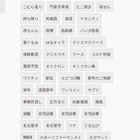
>
こむら返り
芍薬甘草湯
たこ焼き
花ぜん
持ち帰り
乾燥肌
保湿
マタニティ
赤ちゃん
痙攣
筋肉痛
パンダ部長
着ぐるみ
ゆるキャラ
クリスマスリース
体験教室
クリスマス
リース
コロナ対策
風邪予防
オミクロン
オミクロン株
ワクチン
駅近
エビつけ麵
新年のご挨拶
寅年
謹賀新年
ワンコイン
サプリ
事務所貸し
正月太り
妊娠後期
痛風
尿酸
在宅診療
在宅診療
在宅診療
名古屋市
名古屋市
ツナ
ぐるなび
WADA
スポーツファーマシスト
ヨガマット