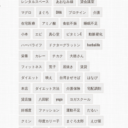
レンタルスペース
あおなみ線
貸会議室
す
マグロ
まぐろ
DHA
プロテイン
介護
在宅医療
アミノ酸
食欲不振
睡眠不足
小本
エビ
真心堂
ビタミンE
動脈硬化
ハーバライフ
ドクターグラットン
herbalife
栄養
カレー
チカク
大徳さん
フィットネス
荒子
居抜き
賃貸
ダイエット
映え
台湾まぜそば
はなび
本店
ダイエット方法
介護保険
宅配調剤
貸店舗
八田駅
yoga
ヨガスクール
好感度
ファッション
運動不足
だるい
クミン
印度カリー子
まぐろ太郎
えび屋