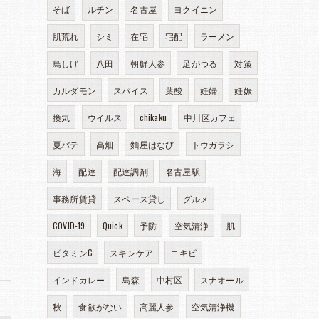
そば
ルチン
名古屋
ヨクイニン
肌荒れ
シミ
在宅
宅配
ラーメン
鳥しげ
八田
朝鮮人参
足がつる
対策
カルダモン
スパイス
葉酸
妊婦
妊娠
換気
ウイルス
chikaku
中川区カフェ
夏バテ
高畑
麵屋はなび
トウガラシ
海
配達
配達調剤
名古屋駅
事務所賃貸
スペース貸し
グルメ
COVID-19
Quick
予防
空気清浄
肌
ビタミンC
スキンケア
ニキビ
インドカレー
烏森
中村区
スナオール
秋
食欲がない
高麗人参
空気清浄機