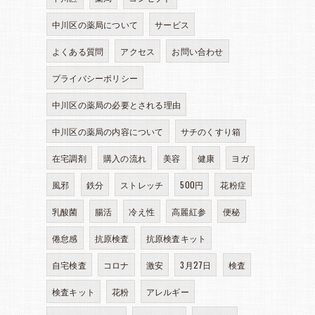
中川区の薬局について
サービス
よくある質問
アクセス
お問い合わせ
プライバシーポリシー
中川区の薬局の必要とされる理由
中川区の薬局の内容について
サチのくすり箱
在宅調剤
購入の流れ
美容
健康
ヨガ
風邪
鉄分
ストレッチ
500円
花粉症
乳酸菌
腸活
冷え性
高麗紅参
便秘
倦怠感
抗原検査
抗原検査キット
自宅検査
コロナ
激安
3月27日
検査
検査キット
花粉
アレルギー