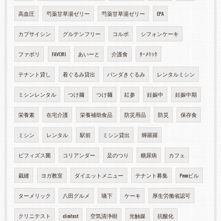
高血圧
芍薬甘草湯ゼリー
芍薬甘草湯ゼリー
EPA
カプサイシン
グルテンフリー
コルポ
シフォンケーキ
ファボリ
FAVORI
あいーと
介護食
ﾀｰﾒﾘｯｸ
テナント貸し
着ぐるみ貸出
パンダきぐるみ
レンタルミシン
ミシンレンタル
つけ麺
つけ麺
紅参
妊娠中
妊娠中期
栄養素
在宅介護
栄養補助食品
防災用品
防災
保存食
ミシン
レンタル
駅前
ミシン貸出
輝羅羅
ビフィズス菌
コリアンダー
足のつり
糖尿病
カフェ
裁縫
ヨガ教室
ダイエットメニュー
テナント募集
Pennビル
ターメリック
八田グルメ
嚥下
ケーキ
厚生労働省認可
クリニテスト
clinitest
空気清浄樹
光触媒
抗酸化