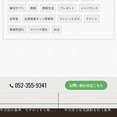
腸活サプリ
懸賞
懸賞生活
プレゼント
メイバランス
非常食
抗原検査キット医療用
ストレッチヨガ
テナント
事務所貸出
スペース貸出
妊活
052-355-9341
お問い合わせはこちら
ホーム
コンセプト
中川区の薬局「サチのくすり箱」とは
中川区で在宅調剤を行う薬局