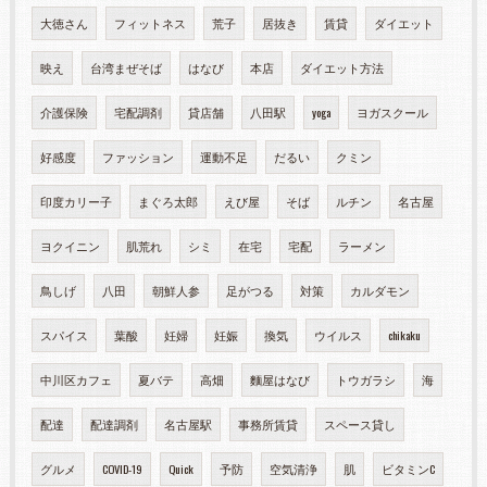
大徳さん
フィットネス
荒子
居抜き
賃貸
ダイエット
映え
台湾まぜそば
はなび
本店
ダイエット方法
介護保険
宅配調剤
貸店舗
八田駅
yoga
ヨガスクール
好感度
ファッション
運動不足
だるい
クミン
印度カリー子
まぐろ太郎
えび屋
そば
ルチン
名古屋
ヨクイニン
肌荒れ
シミ
在宅
宅配
ラーメン
鳥しげ
八田
朝鮮人参
足がつる
対策
カルダモン
スパイス
葉酸
妊婦
妊娠
換気
ウイルス
chikaku
中川区カフェ
夏バテ
高畑
麵屋はなび
トウガラシ
海
配達
配達調剤
名古屋駅
事務所賃貸
スペース貸し
グルメ
COVID-19
Quick
予防
空気清浄
肌
ビタミンC