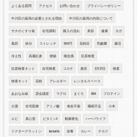
よくある質問
アクセス
お問い合わせ
プライバシーポリシー
中川区の薬局の必要とされる理由
中川区の薬局の内容について
サチのくすり箱
在宅調剤
購入の流れ
美容
健康
ヨガ
風邪
鉄分
ストレッチ
500円
花粉症
乳酸菌
腸活
冷え性
高麗紅参
便秘
倦怠感
抗原検査
抗原検査キット
自宅検査
コロナ
激安
3月27日
検査
検査キット
花粉
アレルギー
レンタルスペース
あおなみ線
貸会議室
マグロ
まぐろ
DHA
プロテイン
介護
在宅医療
アミノ酸
食欲不振
睡眠不足
小本
エビ
真心堂
ビタミンE
動脈硬化
ハーバライフ
ドクターグラットン
herbalife
栄養
カレー
チカク