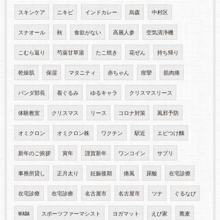
スキンケア
ニキビ
インドカレー
烏森
中村区
スナオール
秋
食欲がない
高麗人参
空気清浄機
こむら返り
芍薬甘草湯
たこ焼き
花ぜん
持ち帰り
乾燥肌
保湿
マタニティ
赤ちゃん
痙攣
筋肉痛
パンダ部長
着ぐるみ
ゆるキャラ
クリスマスリース
体験教室
クリスマス
リース
コロナ対策
風邪予防
オミクロン
オミクロン株
ワクチン
駅近
エビつけ麵
新年のご挨拶
寅年
謹賀新年
ワンコイン
サプリ
事務所貸し
正月太り
妊娠後期
痛風
尿酸
在宅診療
在宅診療
在宅診療
名古屋市
名古屋市
ツナ
ぐるなび
WADA
スポーツファーマシスト
ヨガマット
えび家
蕎麦