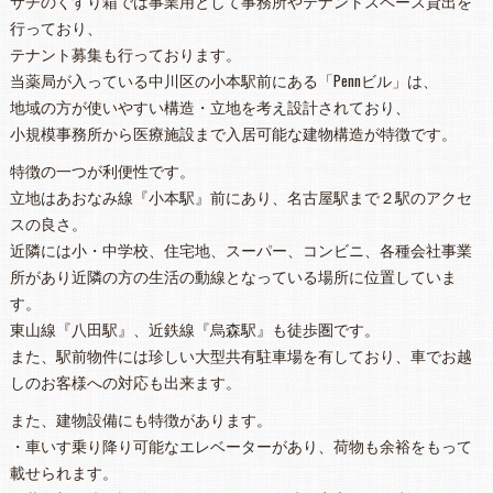
サチのくすり箱では事業用として事務所やテナントスペース貸出を
行っており、
テナント募集も行っております。
当薬局が入っている中川区の小本駅前にある「Pennビル」は、
地域の方が使いやすい構造・立地を考え設計されており、
小規模事務所から医療施設まで入居可能な建物構造が特徴です。
特徴の一つが利便性です。
立地はあおなみ線『小本駅』前にあり、名古屋駅まで２駅のアクセ
スの良さ。
近隣には小・中学校、住宅地、スーパー、コンビニ、各種会社事業
所があり近隣の方の生活の動線となっている場所に位置していま
す。
東山線『八田駅』、近鉄線『烏森駅』も徒歩圏です。
また、駅前物件には珍しい大型共有駐車場を有しており、車でお越
しのお客様への対応も出来ます。
また、建物設備にも特徴があります。
・車いす乗り降り可能なエレベーターがあり、荷物も余裕をもって
載せられます。