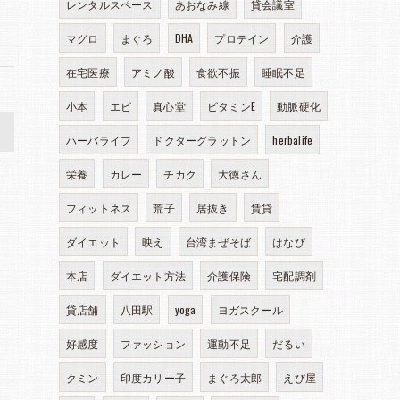
レンタルスペース
あおなみ線
貸会議室
マグロ
まぐろ
DHA
プロテイン
介護
在宅医療
アミノ酸
食欲不振
睡眠不足
小本
エビ
真心堂
ビタミンE
動脈硬化
>
ハーバライフ
ドクターグラットン
herbalife
栄養
カレー
チカク
大徳さん
フィットネス
荒子
居抜き
賃貸
ダイエット
映え
台湾まぜそば
はなび
本店
ダイエット方法
介護保険
宅配調剤
貸店舗
八田駅
yoga
ヨガスクール
好感度
ファッション
運動不足
だるい
クミン
印度カリー子
まぐろ太郎
えび屋