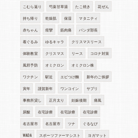
こむら返り
芍薬甘草湯
たこ焼き
花ぜん
持ち帰り
乾燥肌
保湿
マタニティ
赤ちゃん
痙攣
筋肉痛
パンダ部長
着ぐるみ
ゆるキャラ
クリスマスリース
体験教室
クリスマス
リース
コロナ対策
風邪予防
オミクロン
オミクロン株
ワクチン
駅近
エビつけ麵
新年のご挨拶
寅年
謹賀新年
ワンコイン
サプリ
事務所貸し
正月太り
妊娠後期
痛風
尿酸
在宅診療
在宅診療
在宅診療
名古屋市
名古屋市
ツナ
ぐるなび
WADA
スポーツファーマシスト
ヨガマット