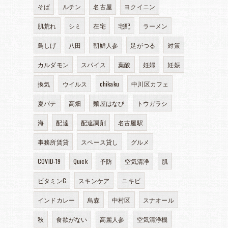
そば
ルチン
名古屋
ヨクイニン
肌荒れ
シミ
在宅
宅配
ラーメン
鳥しげ
八田
朝鮮人参
足がつる
対策
カルダモン
スパイス
葉酸
妊婦
妊娠
換気
ウイルス
chikaku
中川区カフェ
夏バテ
高畑
麵屋はなび
トウガラシ
海
配達
配達調剤
名古屋駅
事務所賃貸
スペース貸し
グルメ
COVID-19
Quick
予防
空気清浄
肌
ビタミンC
スキンケア
ニキビ
インドカレー
烏森
中村区
スナオール
秋
食欲がない
高麗人参
空気清浄機