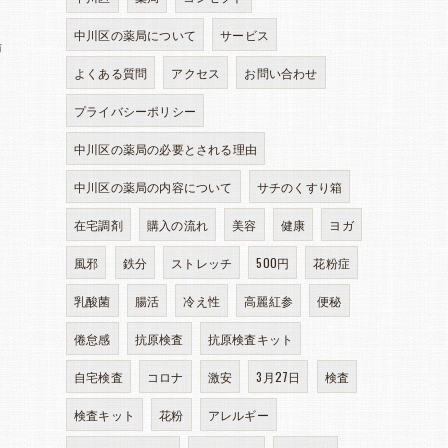
中川区の薬局について
サービス
場
よくある質問
アクセス
お問い合わせ
プライバシーポリシー
中川区の薬局の必要とされる理由
中川区の薬局の内容について
サチのくすり箱
在宅調剤
購入の流れ
美容
健康
ヨガ
風邪
鉄分
ストレッチ
500円
花粉症
乳酸菌
腸活
冷え性
高麗紅参
便秘
倦怠感
抗原検査
抗原検査キット
自宅検査
コロナ
激安
3月27日
検査
検査キット
花粉
アレルギー