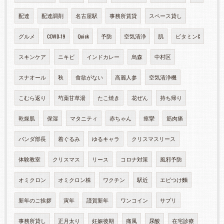
配達
配達調剤
名古屋駅
事務所賃貸
スペース貸し
グルメ
COVID-19
Quick
予防
空気清浄
肌
ビタミンC
スキンケア
ニキビ
インドカレー
烏森
中村区
スナオール
秋
食欲がない
高麗人参
空気清浄機
こむら返り
芍薬甘草湯
たこ焼き
花ぜん
持ち帰り
乾燥肌
保湿
マタニティ
赤ちゃん
痙攣
筋肉痛
パンダ部長
着ぐるみ
ゆるキャラ
クリスマスリース
体験教室
クリスマス
リース
コロナ対策
風邪予防
オミクロン
オミクロン株
ワクチン
駅近
エビつけ麵
新年のご挨拶
寅年
謹賀新年
ワンコイン
サプリ
事務所貸し
正月太り
妊娠後期
痛風
尿酸
在宅診療