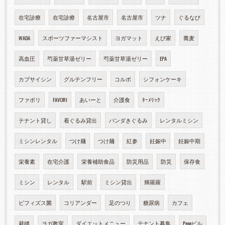
在宅診療
在宅診療
名古屋市
名古屋市
ツナ
ぐるなび
WADA
スポーツファーマシスト
ヨガマット
えび家
蕎麦
高血圧
芍薬甘草湯ゼリー
芍薬甘草湯ゼリー
EPA
カプサイシン
グルテンフリー
コルポ
シフォンケーキ
ファボリ
FAVORI
あいーと
介護食
ﾀｰﾒﾘｯｸ
テナント貸し
着ぐるみ貸出
パンダきぐるみ
レンタルミシン
ミシンレンタル
つけ麺
つけ麺
紅参
妊娠中
妊娠中期
栄養素
在宅介護
栄養補助食品
防災用品
防災
保存食
ミシン
レンタル
駅前
ミシン貸出
輝羅羅
ビフィズス菌
コリアンダー
足のつり
糖尿病
カフェ
裁縫
ヨガ教室
ダイエットメニュー
テナント募集
Pennビル