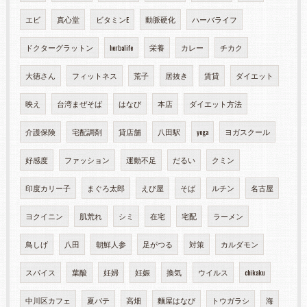
エビ
真心堂
ビタミンE
動脈硬化
ハーバライフ
ドクターグラットン
herbalife
栄養
カレー
チカク
大徳さん
フィットネス
荒子
居抜き
賃貸
ダイエット
映え
台湾まぜそば
はなび
本店
ダイエット方法
介護保険
宅配調剤
貸店舗
八田駅
yoga
ヨガスクール
好感度
ファッション
運動不足
だるい
クミン
印度カリー子
まぐろ太郎
えび屋
そば
ルチン
名古屋
ヨクイニン
肌荒れ
シミ
在宅
宅配
ラーメン
鳥しげ
八田
朝鮮人参
足がつる
対策
カルダモン
スパイス
葉酸
妊婦
妊娠
換気
ウイルス
chikaku
中川区カフェ
夏バテ
高畑
麵屋はなび
トウガラシ
海