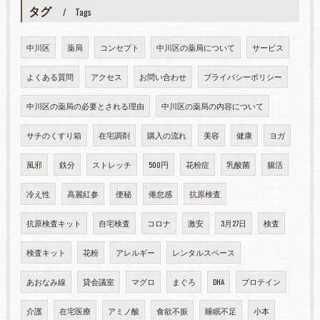
タグ
Tags
中川区
薬局
コンセプト
中川区の薬局について
サービス
よくある質問
アクセス
お問い合わせ
プライバシーポリシー
中川区の薬局の必要とされる理由
中川区の薬局の内容について
サチのくすり箱
在宅調剤
購入の流れ
美容
健康
ヨガ
風邪
鉄分
ストレッチ
500円
花粉症
乳酸菌
腸活
冷え性
高麗紅参
便秘
倦怠感
抗原検査
抗原検査キット
自宅検査
コロナ
激安
3月27日
検査
検査キット
花粉
アレルギー
レンタルスペース
あおなみ線
貸会議室
マグロ
まぐろ
DHA
プロテイン
介護
在宅医療
アミノ酸
食欲不振
睡眠不足
小本