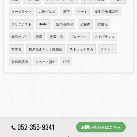
ターメリック
八田グルメ
嚥下
ケーキ
厚生労働省認可
クリニテスト
clinitest
空気清浄樹
光触媒
抗酸化
腸活サプリ
懸賞
懸賞生活
プレゼント
メイバランス
非常食
抗原検査キット医療用
ストレッチヨガ
テナント
事務所貸出
スペース貸出
妊活
052-355-9341
お問い合わせはこちら