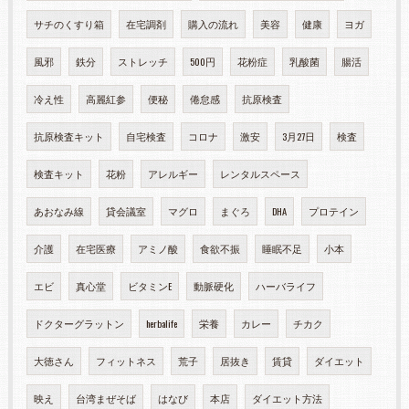
サチのくすり箱
在宅調剤
購入の流れ
美容
健康
ヨガ
風邪
鉄分
ストレッチ
500円
花粉症
乳酸菌
腸活
冷え性
高麗紅参
便秘
倦怠感
抗原検査
抗原検査キット
自宅検査
コロナ
激安
3月27日
検査
検査キット
花粉
アレルギー
レンタルスペース
あおなみ線
貸会議室
マグロ
まぐろ
DHA
プロテイン
介護
在宅医療
アミノ酸
食欲不振
睡眠不足
小本
エビ
真心堂
ビタミンE
動脈硬化
ハーバライフ
ドクターグラットン
herbalife
栄養
カレー
チカク
大徳さん
フィットネス
荒子
居抜き
賃貸
ダイエット
映え
台湾まぜそば
はなび
本店
ダイエット方法