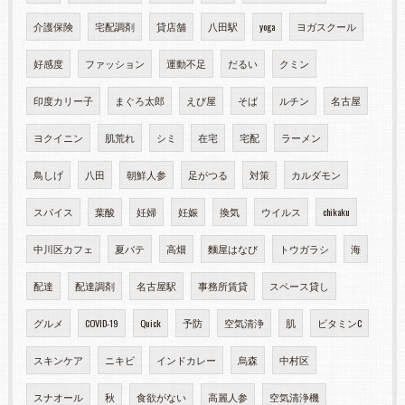
介護保険
宅配調剤
貸店舗
八田駅
yoga
ヨガスクール
好感度
ファッション
運動不足
だるい
クミン
印度カリー子
まぐろ太郎
えび屋
そば
ルチン
名古屋
ヨクイニン
肌荒れ
シミ
在宅
宅配
ラーメン
鳥しげ
八田
朝鮮人参
足がつる
対策
カルダモン
スパイス
葉酸
妊婦
妊娠
換気
ウイルス
chikaku
中川区カフェ
夏バテ
高畑
麵屋はなび
トウガラシ
海
配達
配達調剤
名古屋駅
事務所賃貸
スペース貸し
グルメ
COVID-19
Quick
予防
空気清浄
肌
ビタミンC
スキンケア
ニキビ
インドカレー
烏森
中村区
スナオール
秋
食欲がない
高麗人参
空気清浄機