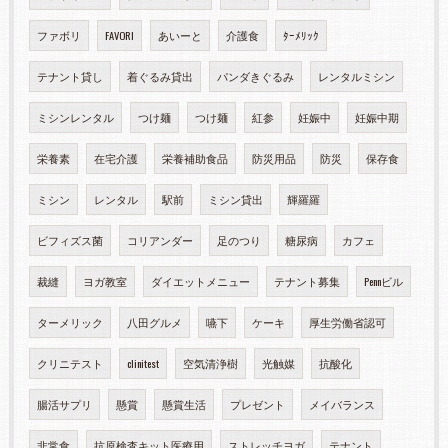
ファボリ
FAVORI
あいーと
介護食
ﾀｰﾒﾘｯｸ
テナント貸し
着ぐるみ貸出
パンダきぐるみ
レンタルミシン
ミシンレンタル
つけ麺
つけ麺
紅参
妊娠中
妊娠中期
栄養素
在宅介護
栄養補助食品
防災用品
防災
保存食
ミシン
レンタル
駅前
ミシン貸出
輝羅羅
ビフィズス菌
コリアンダー
足のつり
糖尿病
カフェ
裁縫
ヨガ教室
ダイエットメニュー
テナント募集
Pennビル
ターメリック
八田グルメ
嚥下
ケーキ
厚生労働省認可
クリニテスト
clinitest
空気清浄樹
光触媒
抗酸化
腸活サプリ
懸賞
懸賞生活
プレゼント
メイバランス
非常食
抗原検査キット医療用
ストレッチヨガ
テナント