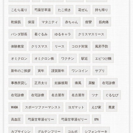
こむら返り
芍薬甘草湯
たこ焼き
花ぜん
持ち帰り
乾燥肌
保湿
マタニティ
赤ちゃん
痙攣
筋肉痛
パンダ部長
着ぐるみ
ゆるキャラ
クリスマスリース
体験教室
クリスマス
リース
コロナ対策
風邪予防
オミクロン
オミクロン株
ワクチン
駅近
エビつけ麵
新年のご挨拶
寅年
謹賀新年
ワンコイン
サプリ
事務所貸し
正月太り
妊娠後期
痛風
尿酸
在宅診療
在宅診療
在宅診療
名古屋市
名古屋市
ツナ
ぐるなび
WADA
スポーツファーマシスト
ヨガマット
えび家
蕎麦
高血圧
芍薬甘草湯ゼリー
芍薬甘草湯ゼリー
EPA
カプサイシン
グルテンフリー
コルポ
シフォンケーキ