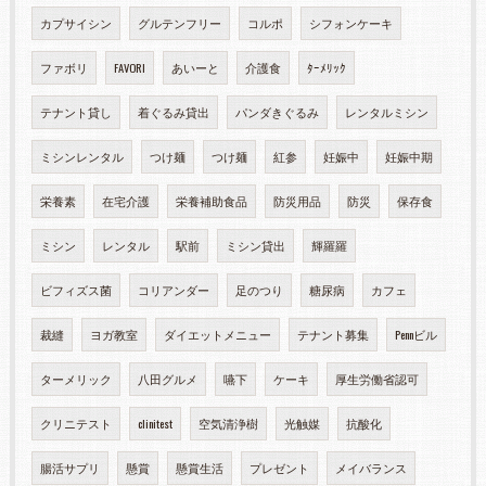
カプサイシン
グルテンフリー
コルポ
シフォンケーキ
ファボリ
FAVORI
あいーと
介護食
ﾀｰﾒﾘｯｸ
テナント貸し
着ぐるみ貸出
パンダきぐるみ
レンタルミシン
ミシンレンタル
つけ麺
つけ麺
紅参
妊娠中
妊娠中期
栄養素
在宅介護
栄養補助食品
防災用品
防災
保存食
ミシン
レンタル
駅前
ミシン貸出
輝羅羅
ビフィズス菌
コリアンダー
足のつり
糖尿病
カフェ
裁縫
ヨガ教室
ダイエットメニュー
テナント募集
Pennビル
ターメリック
八田グルメ
嚥下
ケーキ
厚生労働省認可
クリニテスト
clinitest
空気清浄樹
光触媒
抗酸化
腸活サプリ
懸賞
懸賞生活
プレゼント
メイバランス