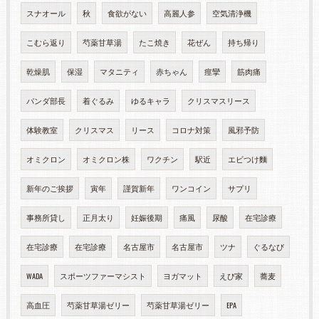
スナオール
秋
食欲がない
高麗人参
空気清浄機
こむら返り
芍薬甘草湯
たこ焼き
花ぜん
持ち帰り
乾燥肌
保湿
マタニティ
赤ちゃん
痙攣
筋肉痛
パンダ部長
着ぐるみ
ゆるキャラ
クリスマスリース
体験教室
クリスマス
リース
コロナ対策
風邪予防
オミクロン
オミクロン株
ワクチン
駅近
エビつけ麵
新年のご挨拶
寅年
謹賀新年
ワンコイン
サプリ
事務所貸し
正月太り
妊娠後期
痛風
尿酸
在宅診療
在宅診療
在宅診療
名古屋市
名古屋市
ツナ
ぐるなび
WADA
スポーツファーマシスト
ヨガマット
えび家
蕎麦
高血圧
芍薬甘草湯ゼリー
芍薬甘草湯ゼリー
EPA