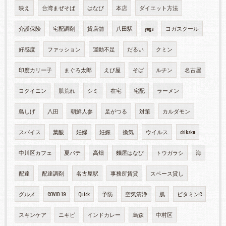
映え
台湾まぜそば
はなび
本店
ダイエット方法
介護保険
宅配調剤
貸店舗
八田駅
yoga
ヨガスクール
好感度
ファッション
運動不足
だるい
クミン
印度カリー子
まぐろ太郎
えび屋
そば
ルチン
名古屋
ヨクイニン
肌荒れ
シミ
在宅
宅配
ラーメン
鳥しげ
八田
朝鮮人参
足がつる
対策
カルダモン
スパイス
葉酸
妊婦
妊娠
換気
ウイルス
chikaku
中川区カフェ
夏バテ
高畑
麵屋はなび
トウガラシ
海
配達
配達調剤
名古屋駅
事務所賃貸
スペース貸し
グルメ
COVID-19
Quick
予防
空気清浄
肌
ビタミンC
スキンケア
ニキビ
インドカレー
烏森
中村区