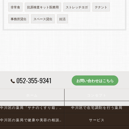
非常食
抗原検査キット医療用
ストレッチヨガ
テナント
事務所貸出
スペース貸出
妊活
052-355-9341
お問い合わせはこちら
ホーム
コンセプト
中川区の薬局「サチのくすり箱」とは
中川区で在宅調剤を行う薬局
中川区の薬局で健康や美容の相談にお応え
サービス