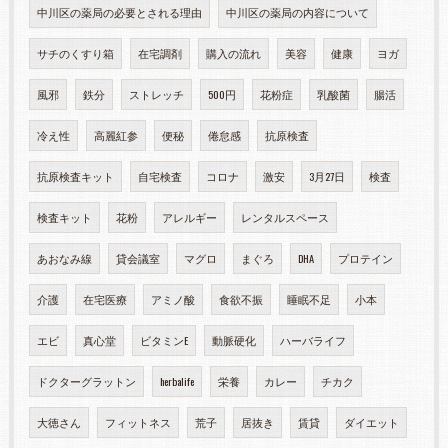
中川区の薬局の必要とされる理由
中川区の薬局の内容について
サチのくすり箱
在宅調剤
購入の流れ
美容
健康
ヨガ
風邪
鉄分
ストレッチ
500円
花粉症
乳酸菌
腸活
冷え性
高麗紅参
便秘
倦怠感
抗原検査
抗原検査キット
自宅検査
コロナ
激安
3月27日
検査
検査キット
花粉
アレルギー
レンタルスペース
あおなみ線
貸会議室
マグロ
まぐろ
DHA
プロテイン
介護
在宅医療
アミノ酸
食欲不振
睡眠不足
小本
エビ
真心堂
ビタミンE
動脈硬化
ハーバライフ
ドクターグラットン
herbalife
栄養
カレー
チカク
大徳さん
フィットネス
荒子
居抜き
賃貸
ダイエット