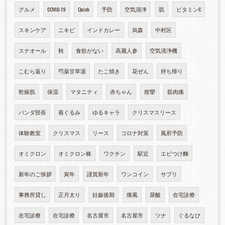
グルメ
COVID-19
Quick
予防
空気清浄
肌
ビタミンC
スキンケア
ニキビ
インドカレー
烏森
中村区
スナオール
秋
食欲がない
高麗人参
空気清浄機
こむら返り
芍薬甘草湯
たこ焼き
花ぜん
持ち帰り
乾燥肌
保湿
マタニティ
赤ちゃん
痙攣
筋肉痛
パンダ部長
着ぐるみ
ゆるキャラ
クリスマスリース
体験教室
クリスマス
リース
コロナ対策
風邪予防
オミクロン
オミクロン株
ワクチン
駅近
エビつけ麵
新年のご挨拶
寅年
謹賀新年
ワンコイン
サプリ
事務所貸し
正月太り
妊娠後期
痛風
尿酸
在宅診療
在宅診療
在宅診療
名古屋市
名古屋市
ツナ
ぐるなび