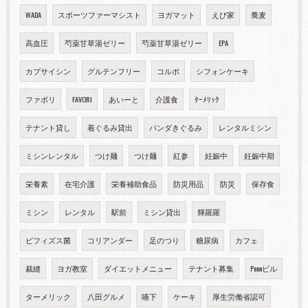
WADA
スポーツファーマシスト
ヨガマット
えび家
蕎麦
高血圧
芍薬甘草湯ゼリー
芍薬甘草湯ゼリー
EPA
カプサイシン
グルテンフリー
コルポ
シフォンケーキ
ファボリ
FAVORI
あいーと
介護食
ﾀｰﾒﾘｯｸ
テナント貸し
着ぐるみ貸出
パンダきぐるみ
レンタルミシン
ミシンレンタル
つけ麺
つけ麺
紅参
妊娠中
妊娠中期
栄養素
在宅介護
栄養補助食品
防災用品
防災
保存食
ミシン
レンタル
駅前
ミシン貸出
輝羅羅
ビフィズス菌
コリアンダー
足のつり
糖尿病
カフェ
裁縫
ヨガ教室
ダイエットメニュー
テナント募集
Pennビル
ターメリック
八田グルメ
嚥下
ケーキ
厚生労働省認可