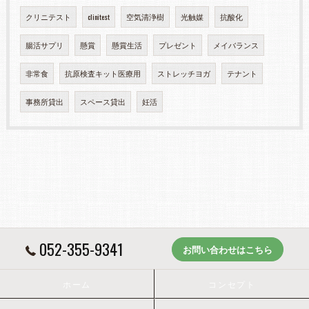
クリニテスト
clinitest
空気清浄樹
光触媒
抗酸化
腸活サプリ
懸賞
懸賞生活
プレゼント
メイバランス
非常食
抗原検査キット医療用
ストレッチヨガ
テナント
事務所貸出
スペース貸出
妊活
052-355-9341
お問い合わせはこちら
ホーム
コンセプト