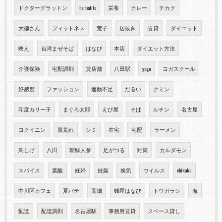
ドクターグラットン
herbalife
栄養
カレー
チカク
大徳さん
フィットネス
荒子
居抜き
賃貸
ダイエット
映え
台湾まぜそば
はなび
本店
ダイエット方法
介護保険
宅配調剤
貸店舗
八田駅
yoga
ヨガスクール
好感度
ファッション
運動不足
だるい
クミン
印度カリー子
まぐろ太郎
えび屋
そば
ルチン
名古屋
ヨクイニン
肌荒れ
シミ
在宅
宅配
ラーメン
鳥しげ
八田
朝鮮人参
足がつる
対策
カルダモン
スパイス
葉酸
妊婦
妊娠
換気
ウイルス
chikaku
中川区カフェ
夏バテ
高畑
麵屋はなび
トウガラシ
海
配達
配達調剤
名古屋駅
事務所賃貸
スペース貸し