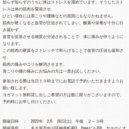
知らず知らずのうちに体はストレスを溜めています。そうしたスト
レスは体の筋肉を緊張させ、
ひどい場合には肩こりや腰痛などの原因にもなりかねません。
筋肉が硬くなると血管が圧迫されてしまい、酸素や栄養が十分に行
き届かず、
血管を拡張させる物質が分泌されることで、体に痛みが伴うように
なります。
この筋肉の硬直をストレッチで和らげることで血管の圧迫も緩和さ
せ、
筋肉の痛みやコリを解消させます。
肩こりや腰の痛みにお悩みの方は一度お試しください。
参加される際は当日１０時までにお電話で予約いただきますようお
願い致します。
ヨガマット無料貸し出しご希望の方は数に限りがございますので、
予約時にお申し付けください。
開催日時 ： 2022年 2月 26日(土) 午後 ２～３時
開催場所 ： 名古屋市中川区柳森町403 Pennビル1階 サチのくす