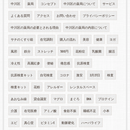
中川区
薬局
コンセプト
中川区の薬局について
サービス
よくある質問
アクセス
お問い合わせ
プライバシーポリシー
中川区の薬局の必要とされる理由
中川区の薬局の内容について
サチのくすり箱
在宅調剤
購入の流れ
美容
健康
ヨガ
風邪
鉄分
ストレッチ
500円
花粉症
乳酸菌
腸活
冷え性
高麗紅参
便秘
倦怠感
抗原検査
抗原検査キット
自宅検査
コロナ
激安
3月27日
検査
検査キット
花粉
アレルギー
レンタルスペース
あおなみ線
貸会議室
マグロ
まぐろ
DHA
プロテイン
介護
在宅医療
アミノ酸
食欲不振
睡眠不足
小本
エビ
真心堂
ビタミンE
動脈硬化
ハーバライフ