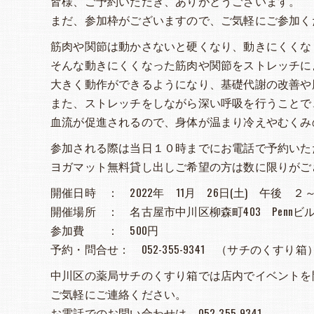
皆様、ご予約いただき、ありがとうございます。
まだ、参加枠がございますので、ご気軽にご参加く
筋肉や関節は動かさないと硬くなり、動きにくくな
そんな動きにくくなった筋肉や関節をストレッチに
大きく動作ができるようになり、基礎代謝の改善や
また、ストレッチをしながら深い呼吸を行うことで
血流が促進されるので、身体が温まり冷えやむくみ
参加される際は当日１０時までにお電話で予約いた
ヨガマット無料貸し出しご希望の方は数に限りがご
開催日時 ： 2022年 11月 26日(土) 午後 ２
開催場所 ： 名古屋市中川区柳森町403 Penn
参加費 ： 500円
予約・問合せ： 052-355-9341 （サチのくすり箱
中川区の薬局サチのくすり箱では店内でイベントを
ご気軽にご連絡ください。
お電話でのお問い合わせは 052-355-9341