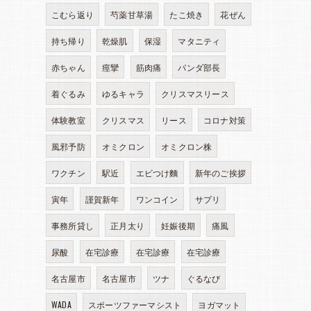
こむら返り
芍薬甘草湯
たこ焼き
花ぜん
持ち帰り
乾燥肌
保湿
マタニティ
赤ちゃん
痙攣
筋肉痛
パンダ部長
着ぐるみ
ゆるキャラ
クリスマスリース
体験教室
クリスマス
リース
コロナ対策
風邪予防
オミクロン
オミクロン株
ワクチン
駅近
エビつけ麵
新年のご挨拶
寅年
謹賀新年
ワンコイン
サプリ
事務所貸し
正月太り
妊娠後期
痛風
尿酸
在宅診療
在宅診療
在宅診療
名古屋市
名古屋市
ツナ
ぐるなび
WADA
スポーツファーマシスト
ヨガマット