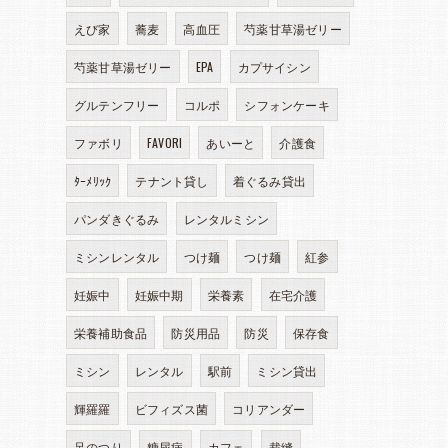
えび家
蕎麦
高血圧
芍薬甘草湯ゼリー
芍薬甘草湯ゼリー
EPA
カプサイシン
グルテンフリー
コルポ
シフォンケーキ
ファボリ
FAVORI
あいーと
介護食
ﾀｰﾒﾘｯｸ
テナント貸し
着ぐるみ貸出
パンダきぐるみ
レンタルミシン
ミシンレンタル
つけ麺
つけ麺
紅参
妊娠中
妊娠中期
栄養素
在宅介護
栄養補助食品
防災用品
防災
保存食
ミシン
レンタル
駅前
ミシン貸出
輝羅羅
ビフィズス菌
コリアンダー
足のつり
糖尿病
カフェ
裁縫