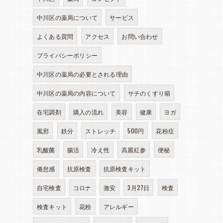
中川区の薬局について
サービス
よくある質問
アクセス
お問い合わせ
プライバシーポリシー
中川区の薬局の必要とされる理由
中川区の薬局の内容について
サチのくすり箱
在宅調剤
購入の流れ
美容
健康
ヨガ
風邪
鉄分
ストレッチ
500円
花粉症
乳酸菌
腸活
冷え性
高麗紅参
便秘
倦怠感
抗原検査
抗原検査キット
自宅検査
コロナ
激安
3月27日
検査
検査キット
花粉
アレルギー