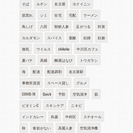
そば
ルチン
名古屋
ヨクイニン
肌荒れ
シミ
在宅
宅配
ラーメン
鳥しげ
八田
朝鮮人参
足がつる
対策
カルダモン
スパイス
葉酸
妊婦
妊娠
換気
ウイルス
chikaku
中川区カフェ
夏バテ
高畑
麵屋はなび
トウガラシ
海
配達
配達調剤
名古屋駅
事務所賃貸
スペース貸し
グルメ
COVID-19
Quick
予防
空気清浄
肌
ビタミンC
スキンケア
ニキビ
インドカレー
烏森
中村区
スナオール
秋
食欲がない
高麗人参
空気清浄機